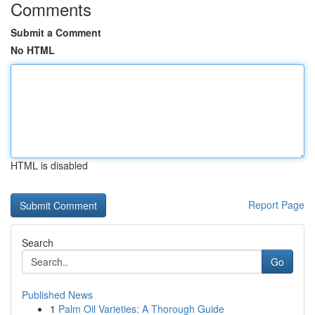
Comments
Submit a Comment
No HTML
HTML is disabled
Report Page
Search
Go
Published News
1
Palm Oil Varieties: A Thorough Guide