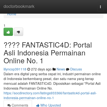
Home
doctorbookmark
Togg
navi
Home
1
???? FANTASTIC4D: Portal
Asli Indonesia Permainan
Online No. 1
lilyncop391118
272 days ago
News
Discuss
Dalam era digital yang serba cepat ini, industri permainan online
di Indonesia berkembang pesat, dan satu nama yang kerap
mencuat adalah FANTASTIC4D. Diposisikan sebagai "Portal Asli
Indonesia Permainan Online No.
https://socdirectory.com/listings933366/fantastic4d-portal-asli-
indonesia-permainan-online-no-1
Comments
Who Upvoted