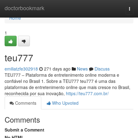
Home
doctorbookmark
Togg
navi
Home
1
teu777
emiliatzfe302918
271 days ago
News
Discuss
TEU777 – Plataforma de entretenimento online moderna e
confiável no Brasil 1. Sobre a TEU777 teu777 é uma das
plataformas de entretenimento online que mais cresce no Brasil,
reconhecida por sua inovação,
https://teu777.com.br/
Comments
Who Upvoted
Comments
Submit a Comment
No HTML