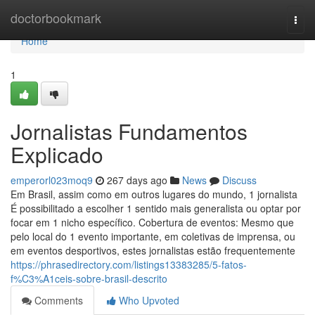
Home
doctorbookmark
Togg
navi
Home
1
Jornalistas Fundamentos
Explicado
emperorl023moq9
267 days ago
News
Discuss
Em Brasil, assim como em outros lugares do mundo, 1 jornalista
É possibilitado a escolher 1 sentido mais generalista ou optar por
focar em 1 nicho específico. Cobertura de eventos: Mesmo que
pelo local do 1 evento importante, em coletivas de imprensa, ou
em eventos desportivos, estes jornalistas estão frequentemente
https://phrasedirectory.com/listings13383285/5-fatos-
f%C3%A1ceis-sobre-brasil-descrito
Comments
Who Upvoted