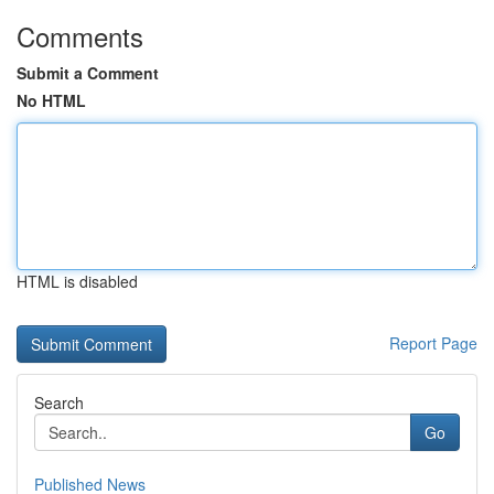
Comments
Submit a Comment
No HTML
HTML is disabled
Report Page
Search
Go
Published News