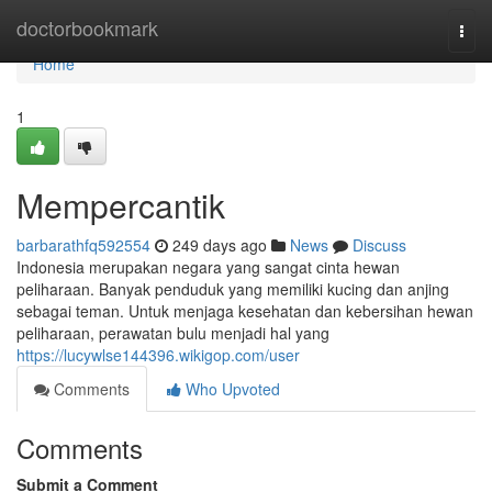
Home
doctorbookmark
Togg
navi
Home
1
Mempercantik
barbarathfq592554
249 days ago
News
Discuss
Indonesia merupakan negara yang sangat cinta hewan
peliharaan. Banyak penduduk yang memiliki kucing dan anjing
sebagai teman. Untuk menjaga kesehatan dan kebersihan hewan
peliharaan, perawatan bulu menjadi hal yang
https://lucywlse144396.wikigop.com/user
Comments
Who Upvoted
Comments
Submit a Comment