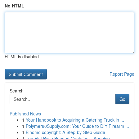
No HTML
HTML is disabled
Report Page
Search
Go
Published News
1
Your Handbook to Acquiring a Catering Truck in ...
1
Polymer80Supply.com: Your Guide to DIY Firearm ...
1
Binomo copyright: A Step-by-Step Guide
1
Ten Flat Base Bunded Container : Keeping...