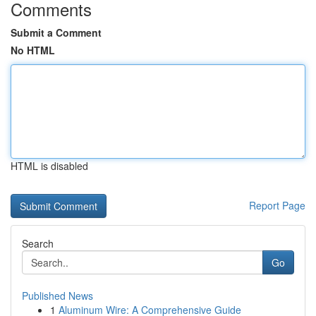
Comments
Submit a Comment
No HTML
HTML is disabled
Report Page
Search
Go
Published News
1
Aluminum Wire: A Comprehensive Guide