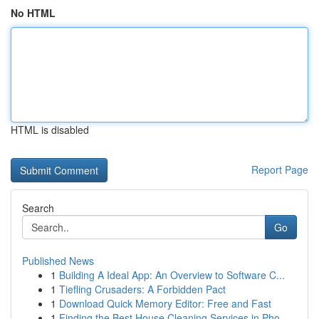
No HTML
HTML is disabled
Report Page
Search
Go
Published News
1
Building A Ideal App: An Overview to Software C...
1
Tiefling Crusaders: A Forbidden Pact
1
Download Quick Memory Editor: Free and Fast
1
Finding the Best House Cleaning Services in Pho...