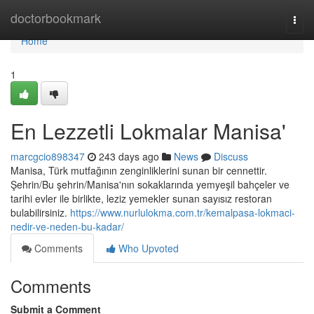
Home
doctorbookmark
Togg
navi
Home
1
En Lezzetli Lokmalar Manisa'
marcgcio898347
243 days ago
News
Discuss
Manisa, Türk mutfağının zenginliklerini sunan bir cennettir.
Şehrin/Bu şehrin/Manisa'nın sokaklarında yemyeşil bahçeler ve
tarihi evler ile birlikte, leziz yemekler sunan sayısız restoran
bulabilirsiniz.
https://www.nurlulokma.com.tr/kemalpasa-lokmaci-
nedir-ve-neden-bu-kadar/
Comments
Who Upvoted
Comments
Submit a Comment