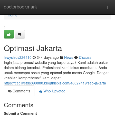
Home
doctorbookmark
Togg
navi
Home
1
Optimasi Jakarta
lewyslecv226410
244 days ago
News
Discuss
Ingin jasa promosi website yang terpercaya? Kami adalah pakar
dalam bidang tersebut. Profesional kami fokus membantu Anda
untuk mencapai posisi yang optimal pada mesin Google. Dengan
keahlian komprehensif, kami dapat
https://cecilyetds099880.blogthisbiz.com/46027419/seo-jakarta
Comments
Who Upvoted
Comments
Submit a Comment