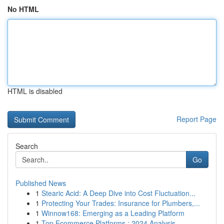
No HTML
HTML is disabled
Report Page
Search
Go
Published News
1
Stearic Acid: A Deep Dive into Cost Fluctuation...
1
Protecting Your Trades: Insurance for Plumbers,...
1
Winnow168: Emerging as a Leading Platform
1
Top Ecommerce Platforms : 2024 Analysis