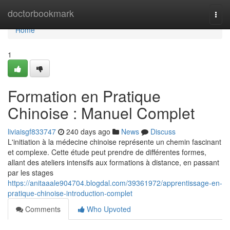
Home
doctorbookmark
Togg
navi
Home
1
Formation en Pratique
Chinoise : Manuel Complet
liviaisgf833747
240 days ago
News
Discuss
L'initiation à la médecine chinoise représente un chemin fascinant
et complexe. Cette étude peut prendre de différentes formes,
allant des ateliers intensifs aux formations à distance, en passant
par les stages
https://anitaaale904704.blogdal.com/39361972/apprentissage-en-
pratique-chinoise-introduction-complet
Comments
Who Upvoted