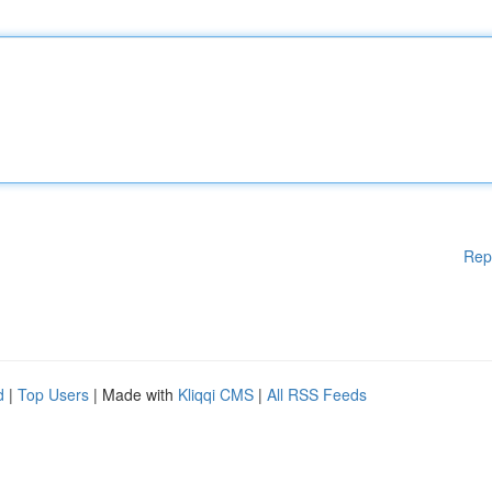
Rep
d
|
Top Users
| Made with
Kliqqi CMS
|
All RSS Feeds