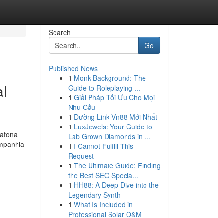
Search
Go
Published News
1
Monk Background: The
al
Guide to Roleplaying ...
1
Giải Pháp Tối Ưu Cho Mọi
Nhu Cầu
1
Đường Link Vn88 Mới Nhất
1
LuxJewels: Your Guide to
ratona
Lab Grown Diamonds in ...
ompanhia
1
I Cannot Fulfill This
Request
1
The Ultimate Guide: Finding
the Best SEO Specia...
1
HH88: A Deep Dive into the
Legendary Synth
1
What Is Included in
Professional Solar O&M