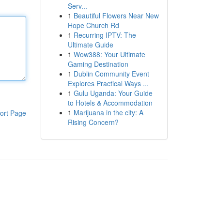
Serv...
1
Beautiful Flowers Near New
Hope Church Rd
1
Recurring IPTV: The
Ultimate Guide
1
Wow388: Your Ultimate
Gaming Destination
1
Dublin Community Event
Explores Practical Ways ...
1
Gulu Uganda: Your Guide
to Hotels & Accommodation
1
Marijuana in the city: A
ort Page
Rising Concern?