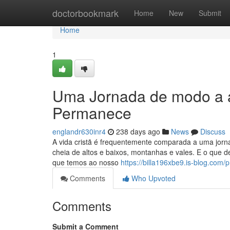
Home
doctorbookmark
Home
New
Submit
Home
1
Uma Jornada de modo a a
Permanece
englandr630inr4
238 days ago
News
Discuss
A vida cristã é frequentemente comparada a uma jor
cheia de altos e baixos, montanhas e vales. E o que
que temos ao nosso
https://billa196xbe9.is-blog.com/pr
Comments
Who Upvoted
Comments
Submit a Comment