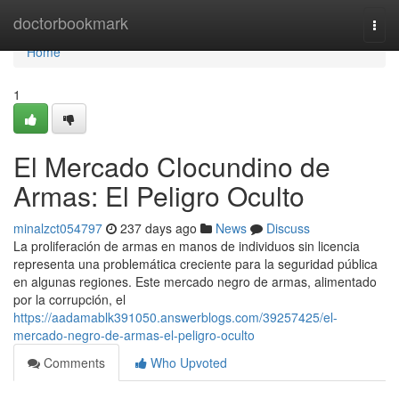
Home
doctorbookmark
Togg
navi
Home
1
El Mercado Clocundino de
Armas: El Peligro Oculto
minalzct054797
237 days ago
News
Discuss
La proliferación de armas en manos de individuos sin licencia
representa una problemática creciente para la seguridad pública
en algunas regiones. Este mercado negro de armas, alimentado
por la corrupción, el
https://aadamablk391050.answerblogs.com/39257425/el-
mercado-negro-de-armas-el-peligro-oculto
Comments
Who Upvoted