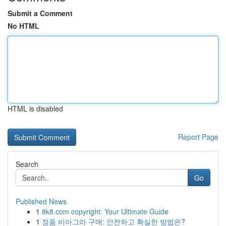
Submit a Comment
No HTML
HTML is disabled
Report Page
Search
Go
Published News
1
8k8.com copyright: Your Ultimate Guide
1
정품 비아그라 구매: 안전하고 확실한 방법은?