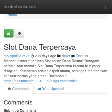
Home
doctorbookmark
Togg
navi
Home
1
Slot Dana Terpercaya
mollypnlf612171
238 days ago
News
Discuss
Mencari platform taruhan Slot online Dana Resmi? Beragam
pemain saat memilih Slot Dana Terpercaya karena fitur yang
disajikan. Keamanan adalah aspek utama, sehingga memberikan
sensasi meraih yang aman. Ditambah itu,
https://hassanvncb980483.p2blogs.com/profile
Comments
Who Upvoted
Comments
Submit a Comment