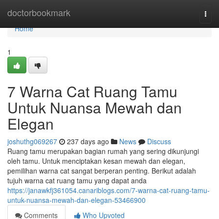
Home
doctorbookmark
Togg
navi
Home
1
7 Warna Cat Ruang Tamu
Untuk Nuansa Mewah dan
Elegan
joshuthg069267
237 days ago
News
Discuss
Ruang tamu merupakan bagian rumah yang sering dikunjungi
oleh tamu. Untuk menciptakan kesan mewah dan elegan,
pemilihan warna cat sangat berperan penting. Berikut adalah
tujuh warna cat ruang tamu yang dapat anda
https://janawkfj361054.canariblogs.com/7-warna-cat-ruang-tamu-
untuk-nuansa-mewah-dan-elegan-53466900
Comments
Who Upvoted