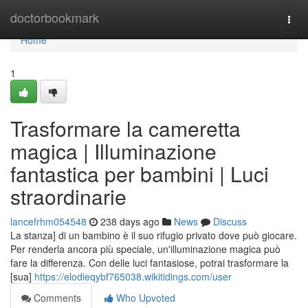
Home
doctorbookmark
Togg
navi
Home
1
Trasformare la cameretta
magica | Illuminazione
fantastica per bambini | Luci
straordinarie
lancefrhm054548
238 days ago
News
Discuss
La stanza] di un bambino è il suo rifugio privato dove può giocare.
Per renderla ancora più speciale, un'illuminazione magica può
fare la differenza. Con delle luci fantasiose, potrai trasformare la
[sua]
https://elodieqybf765038.wikitidings.com/user
Comments
Who Upvoted