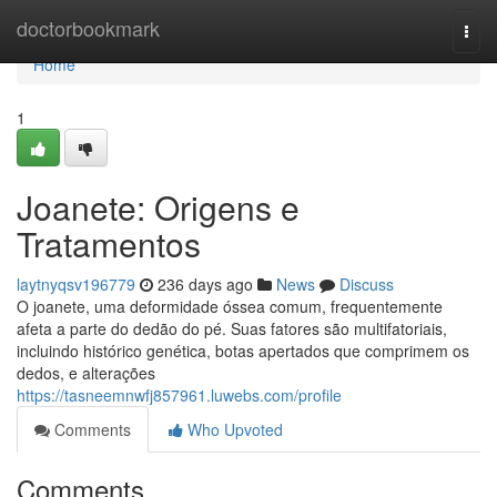
Home
doctorbookmark
Togg
navi
Home
1
Joanete: Origens e
Tratamentos
laytnyqsv196779
236 days ago
News
Discuss
O joanete, uma deformidade óssea comum, frequentemente
afeta a parte do dedão do pé. Suas fatores são multifatoriais,
incluindo histórico genética, botas apertados que comprimem os
dedos, e alterações
https://tasneemnwfj857961.luwebs.com/profile
Comments
Who Upvoted
Comments