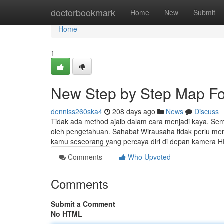
Home
doctorbookmark
Home
New
Submit
Home
1
New Step by Step Map Fo
denniss260ska4
208 days ago
News
Discuss
Tidak ada method ajaib dalam cara menjadi kaya. Semua
oleh pengetahuan. Sahabat Wirausaha tidak perlu menu
kamu seseorang yang percaya diri di depan kamera H
Comments
Who Upvoted
Comments
Submit a Comment
No HTML