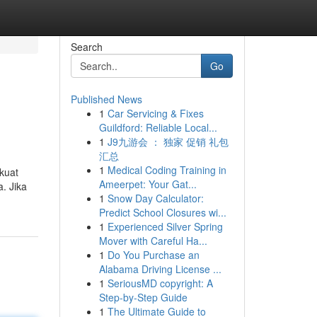
Search
Go
Published News
1
Car Servicing & Fixes
Guildford: Reliable Local...
1
J9九游会 ： 独家 促销 礼包
汇总
1
Medical Coding Training in
kuat
Ameerpet: Your Gat...
. Jika
1
Snow Day Calculator:
Predict School Closures wi...
1
Experienced Silver Spring
Mover with Careful Ha...
1
Do You Purchase an
Alabama Driving License ...
1
SeriousMD copyright: A
Step-by-Step Guide
1
The Ultimate Guide to