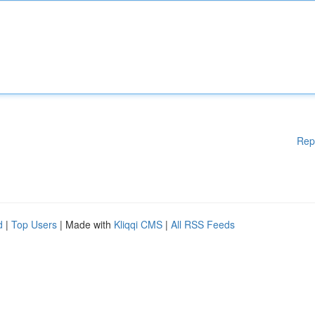
Rep
d
|
Top Users
| Made with
Kliqqi CMS
|
All RSS Feeds