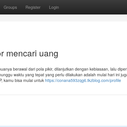
Groups
Register
Login
r mencari uang
nya berawal dari pola pikir, dilanjutkan dengan kebiasaan, lalu diper
nggu waktu yang tepat yang perlu dilakukan adalah mulai hari ini juga
P, kamu bisa mulai untuk
https://conana593zqg6.tkzblog.com/profile