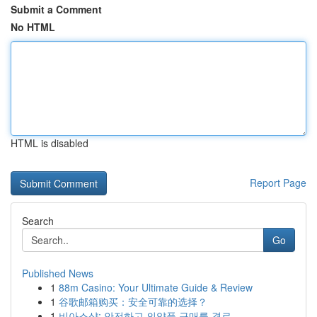
Submit a Comment
No HTML
HTML is disabled
Report Page
Search
Go
Published News
1
88m Casino: Your Ultimate Guide & Review
1
谷歌邮箱购买：安全可靠的选择？
1
비아스샵: 안전하고 의약품 구매를 경로