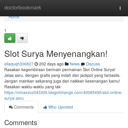
Home
doctorbookmark
Togg
navi
Home
1
Slot Surya Menyenangkan!
ellaquqh306827
202 days ago
News
Discuss
Rasakan kegembiraan bermain permainan Slot Online Surya!
Jelas seru, dengan grafis yang indah dan jackpot yang fantastis.
Jangan mainkan sekarang juga dan naikkan kesenangan kamu!
Rasakan waktu-waktu yang tak
https://minaxzoz043305.blogofchange.com/40085495/slot-online-
surya-seru
Comments
Who Upvoted
Comments