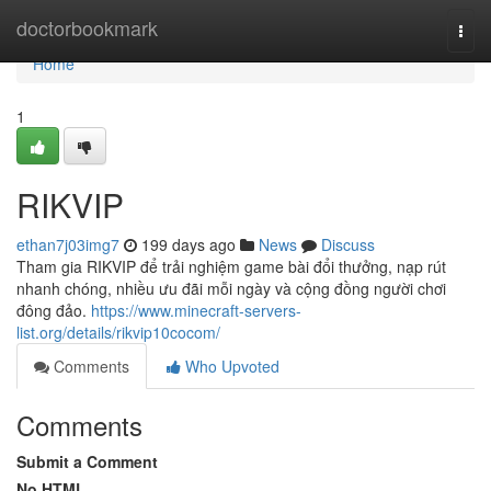
Home
doctorbookmark
Togg
navi
Home
1
RIKVIP
ethan7j03img7
199 days ago
News
Discuss
Tham gia RIKVIP để trải nghiệm game bài đổi thưởng, nạp rút
nhanh chóng, nhiều ưu đãi mỗi ngày và cộng đồng người chơi
đông đảo.
https://www.minecraft-servers-
list.org/details/rikvip10cocom/
Comments
Who Upvoted
Comments
Submit a Comment
No HTML