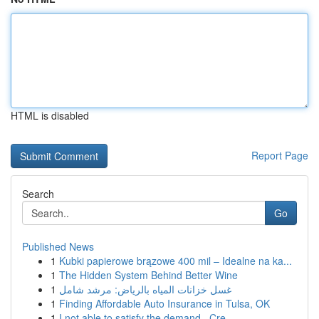
HTML is disabled
Report Page
Search
Go
Published News
1
Kubki papierowe brązowe 400 mil – Idealne na ka...
1
The Hidden System Behind Better Wine
1
غسل خزانات المياه بالرياض: مرشد شامل
1
Finding Affordable Auto Insurance in Tulsa, OK
1
I not able to satisfy the demand . Cre...