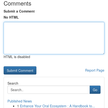
Comments
Submit a Comment
No HTML
HTML is disabled
Report Page
Search
Go
Published News
1
Enhance Your Oral Ecosystem : A Handbook to...