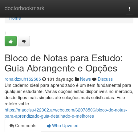
Home
doctorbookmark
Togg
navi
Home
1
Bloco de Notas para Estudo:
Guia Abrangente e Opções
ronaldzxuh152585
181 days ago
News
Discuss
Um caderno ideal para aprendizado é um item fundamental para
qualquer estudante. Várias opções estão disponíveis no mercado,
desde tipos mais simples até soluções mais sofisticadas. Este
roteiro vai te
https://maecisu422302.arwebo.com/62078506/bloco-de-notas-
para-aprendizado-guia-detalhado-e-melhores
Comments
Who Upvoted