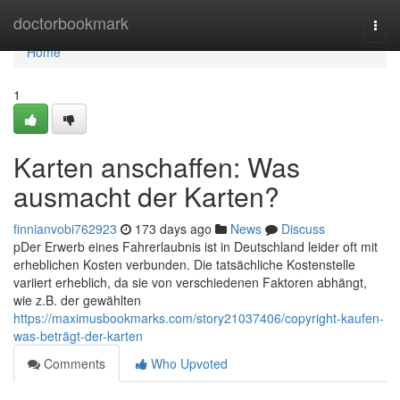
Home
doctorbookmark
Togg
navi
Home
1
Karten anschaffen: Was
ausmacht der Karten?
finnianvobi762923
173 days ago
News
Discuss
pDer Erwerb eines Fahrerlaubnis ist in Deutschland leider oft mit
erheblichen Kosten verbunden. Die tatsächliche Kostenstelle
variiert erheblich, da sie von verschiedenen Faktoren abhängt,
wie z.B. der gewählten
https://maximusbookmarks.com/story21037406/copyright-kaufen-
was-beträgt-der-karten
Comments
Who Upvoted