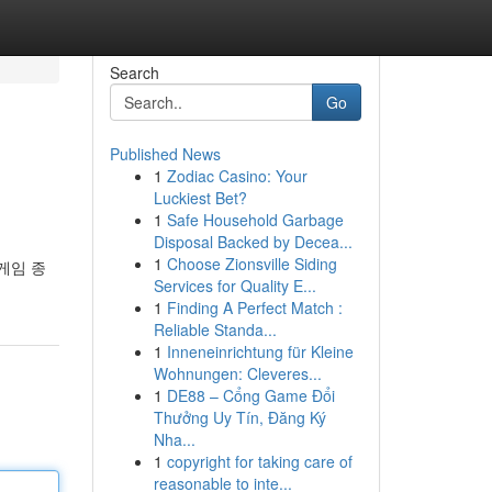
Search
Go
Published News
1
Zodiac Casino: Your
Luckiest Bet?
1
Safe Household Garbage
Disposal Backed by Decea...
1
Choose Zionsville Siding
게임 종
Services for Quality E...
1
Finding A Perfect Match :
Reliable Standa...
1
Inneneinrichtung für Kleine
Wohnungen: Cleveres...
1
DE88 – Cổng Game Đổi
Thưởng Uy Tín, Đăng Ký
Nha...
1
copyright for taking care of
reasonable to inte...