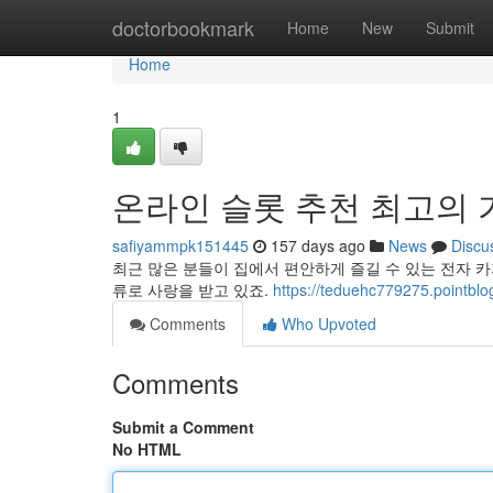
Home
doctorbookmark
Home
New
Submit
Home
1
온라인 슬롯 추천 최고의 
safiyammpk151445
157 days ago
News
Discu
최근 많은 분들이 집에서 편안하게 즐길 수 있는 전자 
류로 사랑을 받고 있죠.
https://teduehc779275.p
Comments
Who Upvoted
Comments
Submit a Comment
No HTML