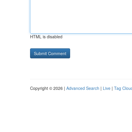
HTML is disabled
Copyright © 2026 |
Advanced Search
|
Live
|
Tag Clou