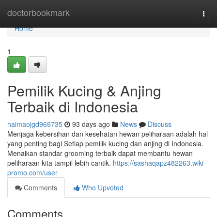
Home
doctorbookmark
Togg
navi
Home
1
Pemilik Kucing & Anjing
Terbaik di Indonesia
haimaojgd969735
93 days ago
News
Discuss
Menjaga kebersihan dan kesehatan hewan peliharaan adalah hal
yang penting bagi Setiap pemilik kucing dan anjing di Indonesia.
Menaikan standar grooming terbaik dapat membantu hewan
peliharaan kita tampil lebih cantik.
https://sashaqapz482263.wiki-
promo.com/user
Comments
Who Upvoted
Comments