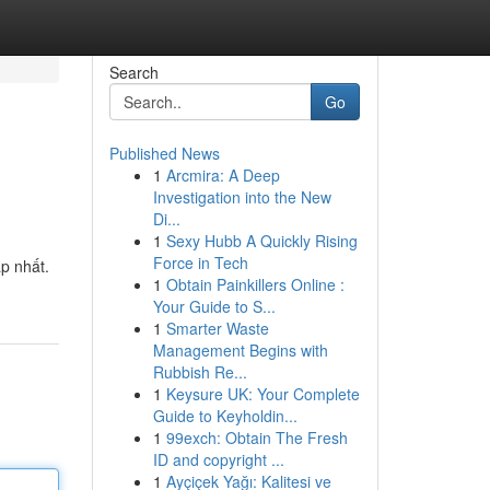
Search
Go
Published News
1
Arcmira: A Deep
Investigation into the New
Di...
1
Sexy Hubb A Quickly Rising
Force in Tech
p nhất.
1
Obtain Painkillers Online :
Your Guide to S...
1
Smarter Waste
Management Begins with
Rubbish Re...
1
Keysure UK: Your Complete
Guide to Keyholdin...
1
99exch: Obtain The Fresh
ID and copyright ...
1
Ayçiçek Yağı: Kalitesi ve