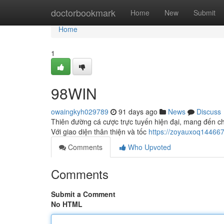
Home
doctorbookmark
Home
New
Submit
Home
1
98WIN
owaingkyh029789
91 days ago
News
Discuss
Thiên đường cá cược trực tuyến hiện đại, mang đến ch
Với giao diện thân thiện và tốc
https://zoyauxoq144667
Comments
Who Upvoted
Comments
Submit a Comment
No HTML