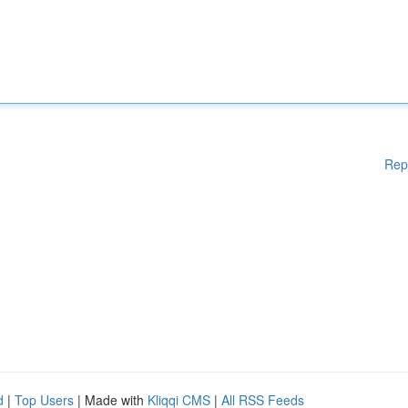
Rep
d
|
Top Users
| Made with
Kliqqi CMS
|
All RSS Feeds