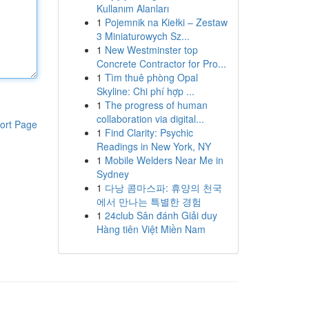
Kullanım Alanları
1
Pojemnik na Kiełki – Zestaw
3 Miniaturowych Sz...
1
New Westminster top
Concrete Contractor for Pro...
1
Tìm thuê phòng Opal
Skyline: Chi phí hợp ...
1
The progress of human
collaboration via digital...
ort Page
1
Find Clarity: Psychic
Readings in New York, NY
1
Mobile Welders Near Me in
Sydney
1
다낭 콤마스파: 휴양의 천국
에서 만나는 특별한 경험
1
24club Sân đánh Giải duy
Hàng tiên Việt Miền Nam