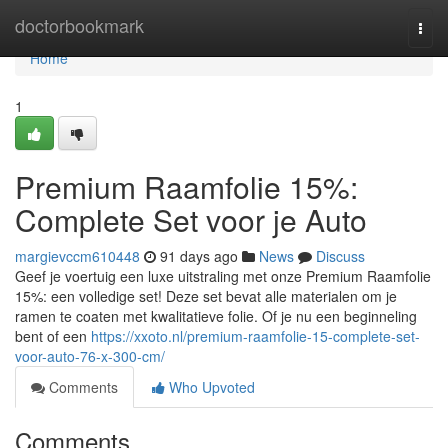
Home
doctorbookmark
Togg
navi
Home
1
Premium Raamfolie 15%:
Complete Set voor je Auto
margievccm610448
91 days ago
News
Discuss
Geef je voertuig een luxe uitstraling met onze Premium Raamfolie
15%: een volledige set! Deze set bevat alle materialen om je
ramen te coaten met kwalitatieve folie. Of je nu een beginneling
bent of een
https://xxoto.nl/premium-raamfolie-15-complete-set-
voor-auto-76-x-300-cm/
Comments
Who Upvoted
Comments