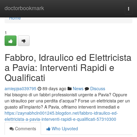
Home
doctorbookmark
Togg
navi
Home
1
Fabbro, Idraulico ed Elettricista
a Pavia: Interventi Rapidi e
Qualificati
amiepjss039795
89 days ago
News
Discuss
Hai bisogno di un fabbri professionisti urgente a Pavia? Oppure
un idraulico per una perdita d’acqua? Forse un elettricista per un
guasto all’impianto? A Pavia, offriamo interventi immediati e
https://zaynabhcln001245.blogdon.net/fabbro-idraulico-ed-
elettricista-a-pavia-interventi-rapidi-e-qualificati-57310300
Comments
Who Upvoted