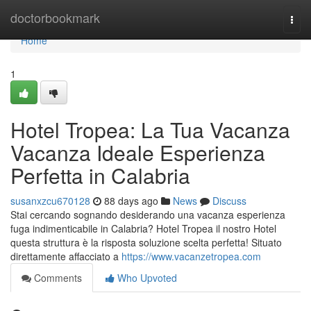
Home
doctorbookmark
Togg
navi
Home
1
Hotel Tropea: La Tua Vacanza
Vacanza Ideale Esperienza
Perfetta in Calabria
susanxzcu670128
88 days ago
News
Discuss
Stai cercando sognando desiderando una vacanza esperienza
fuga indimenticabile in Calabria? Hotel Tropea il nostro Hotel
questa struttura è la risposta soluzione scelta perfetta! Situato
direttamente affacciato a
https://www.vacanzetropea.com
Comments
Who Upvoted