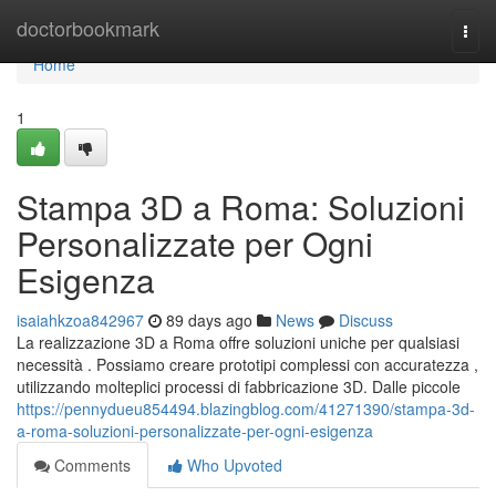
Home
doctorbookmark
Togg
navi
Home
1
Stampa 3D a Roma: Soluzioni
Personalizzate per Ogni
Esigenza
isaiahkzoa842967
89 days ago
News
Discuss
La realizzazione 3D a Roma offre soluzioni uniche per qualsiasi
necessità . Possiamo creare prototipi complessi con accuratezza ,
utilizzando molteplici processi di fabbricazione 3D. Dalle piccole
https://pennydueu854494.blazingblog.com/41271390/stampa-3d-
a-roma-soluzioni-personalizzate-per-ogni-esigenza
Comments
Who Upvoted