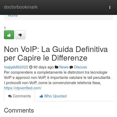
Home
doctorbookmark
Togg
navi
Home
1
Non VoIP: La Guida Definitiva
per Capire le Differenze
rsajqsk862022
90 days ago
News
Discuss
Per comprendere a completamente le distinzioni tra tecnologie
VoIP e approcci non-VoIP, è importante valutare le tali peculiarità .
I protocolli non-VoIP, come la convenzionale telefonia fissa,
https://otpverified.com/
Comments
Who Upvoted
Comments