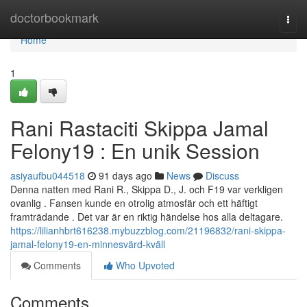
Home
doctorbookmark
Togg
navi
Home
1
Rani Rastaciti Skippa Jamal
Felony19 : En unik Session
asiyaufbu044518
91 days ago
News
Discuss
Denna natten med Rani R., Skippa D., J. och F19 var verkligen
ovanlig . Fansen kunde en otrolig atmosfär och ett häftigt
framträdande . Det var är en riktig händelse hos alla deltagare.
https://lilianhbrt616238.mybuzzblog.com/21196832/rani-skippa-
jamal-felony19-en-minnesvärd-kväll
Comments
Who Upvoted
Comments