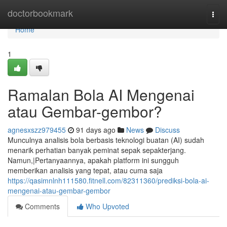
Home
doctorbookmark
Togg
navi
Home
1
Ramalan Bola AI Mengenai
atau Gembar-gembor?
agnesxszz979455
91 days ago
News
Discuss
Munculnya analisis bola berbasis teknologi buatan (AI) sudah
menarik perhatian banyak peminat sepak sepakterjang.
Namun,|Pertanyaannya, apakah platform ini sungguh
memberikan analisis yang tepat, atau cuma saja
https://qasimnlnh111580.fitnell.com/82311360/prediksi-bola-ai-
mengenai-atau-gembar-gembor
Comments
Who Upvoted