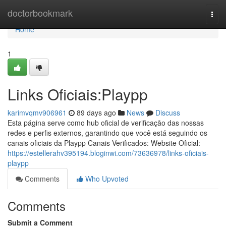
Home
doctorbookmark
Togg
navi
Home
1
Links Oficiais:Playpp
karimvqmv906961
89 days ago
News
Discuss
Esta página serve como hub oficial de verificação das nossas
redes e perfis externos, garantindo que você está seguindo os
canais oficiais da Playpp Canais Verificados: Website Oficial:
https://estellerahv395194.bloginwi.com/73636978/links-oficiais-
playpp
Comments
Who Upvoted
Comments
Submit a Comment