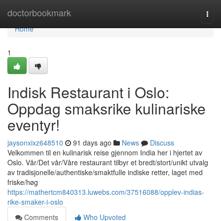
Home
doctorbookmark
Togg
navi
Home
1
Indisk Restaurant i Oslo:
Oppdag smaksrike kulinariske
eventyr!
jaysonxixz648510
91 days ago
News
Discuss
Velkommen til en kulinarisk reise gjennom India her i hjertet av
Oslo. Vår/Det vår/Våre restaurant tilbyr et bredt/stort/unikt utvalg
av tradisjonelle/authentiske/smaktfulle indiske retter, laget med
friske/høg
https://mathertcm840313.luwebs.com/37516088/opplev-indias-
rike-smaker-i-oslo
Comments
Who Upvoted