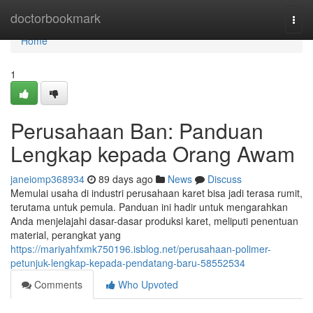
Home
doctorbookmark
Togg
navi
Home
1
Perusahaan Ban: Panduan
Lengkap kepada Orang Awam
janeiomp368934
89 days ago
News
Discuss
Memulai usaha di industri perusahaan karet bisa jadi terasa rumit,
terutama untuk pemula. Panduan ini hadir untuk mengarahkan
Anda menjelajahi dasar-dasar produksi karet, meliputi penentuan
material, perangkat yang
https://mariyahfxmk750196.isblog.net/perusahaan-polimer-
petunjuk-lengkap-kepada-pendatang-baru-58552534
Comments
Who Upvoted