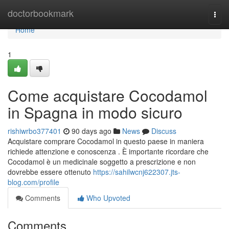
Home
doctorbookmark
Togg
navi
Home
1
Come acquistare Cocodamol
in Spagna in modo sicuro
rishiwrbo377401
90 days ago
News
Discuss
Acquistare comprare Cocodamol in questo paese in maniera
richiede attenzione e conoscenza . È importante ricordare che
Cocodamol è un medicinale soggetto a prescrizione e non
dovrebbe essere ottenuto
https://sahilwcnj622307.jts-
blog.com/profile
Comments
Who Upvoted
Comments