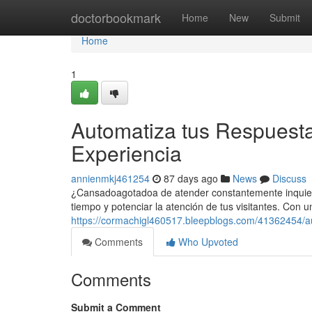
Home
doctorbookmark
Home
New
Submit
Home
1
Automatiza tus Respuesta
Experiencia
annienmkj461254
87 days ago
News
Discuss
¿Cansadoagotadoa de atender constantemente inquietud
tiempo y potenciar la atención de tus visitantes. Con
https://cormachigl460517.bleepblogs.com/41362454/au
Comments
Who Upvoted
Comments
Submit a Comment