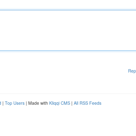
Rep
d
|
Top Users
| Made with
Kliqqi CMS
|
All RSS Feeds