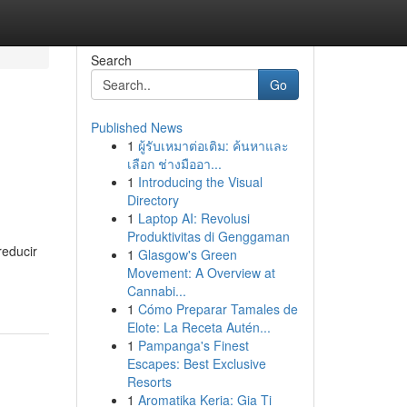
Search
Go
Published News
1
ผู้รับเหมาต่อเติม: ค้นหาและ
เลือก ช่างมืออา...
1
Introducing the Visual
Directory
1
Laptop AI: Revolusi
Produktivitas di Genggaman
reducir
1
Glasgow's Green
Movement: A Overview at
Cannabi...
1
Cómo Preparar Tamales de
Elote: La Receta Autén...
1
Pampanga's Finest
Escapes: Best Exclusive
Resorts
1
Aromatika Keria: Gia Ti