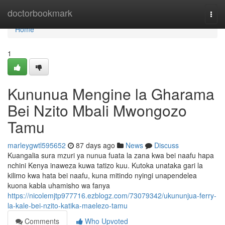
Home
doctorbookmark
Togg
navi
Home
1
Kununua Mengine la Gharama
Bei Nzito Mbali Mwongozo
Tamu
marleygwtl595652
87 days ago
News
Discuss
Kuangalia sura mzuri ya nunua fuata la zana kwa bei naafu hapa
nchini Kenya inaweza kuwa tatizo kuu. Kutoka unataka gari la
kilimo kwa hata bei naafu, kuna mitindo nyingi unapendelea
kuona kabla uhamisho wa fanya
https://nicolemjtp977716.ezblogz.com/73079342/ukununjua-ferry-
la-kale-bei-nzito-katika-maelezo-tamu
Comments
Who Upvoted