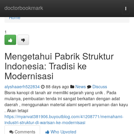
Home
doctorbookmark
Togg
navi
Home
1
Mengetahui Pabrik Struktur
Indonesia: Tradisi ke
Modernisasi
alyshaaerh522834
88 days ago
News
Discuss
Bisnis kanopi di tanah air memiliki sejarah yang unik . Pada
mulanya, pembuatan tenda ini sangat berkaitan dengan adat
daerah , menggunakan material alami seperti anyaman dan kayu
. Akan tetapi
https://myanvat381906.buyoutblog.com/41208771/memahami-
industri-struktur-di-warisan-ke-modernisasi
Comments
Who Upvoted