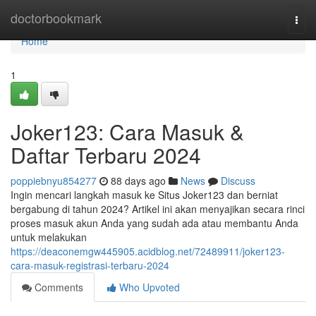
Home
doctorbookmark
Togg
navi
Home
1
Joker123: Cara Masuk &
Daftar Terbaru 2024
poppiebnyu854277
88 days ago
News
Discuss
Ingin mencari langkah masuk ke Situs Joker123 dan berniat
bergabung di tahun 2024? Artikel ini akan menyajikan secara rinci
proses masuk akun Anda yang sudah ada atau membantu Anda
untuk melakukan
https://deaconemgw445905.acidblog.net/72489911/joker123-
cara-masuk-registrasi-terbaru-2024
Comments
Who Upvoted