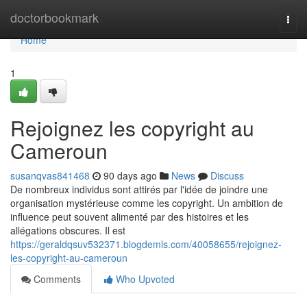
Home
doctorbookmark
Togg
navi
Home
1
Rejoignez les copyright au
Cameroun
susanqvas841468
90 days ago
News
Discuss
De nombreux individus sont attirés par l'idée de joindre une
organisation mystérieuse comme les copyright. Un ambition de
influence peut souvent alimenté par des histoires et les
allégations obscures. Il est
https://geraldqsuv532371.blogdemls.com/40058655/rejoignez-
les-copyright-au-cameroun
Comments
Who Upvoted