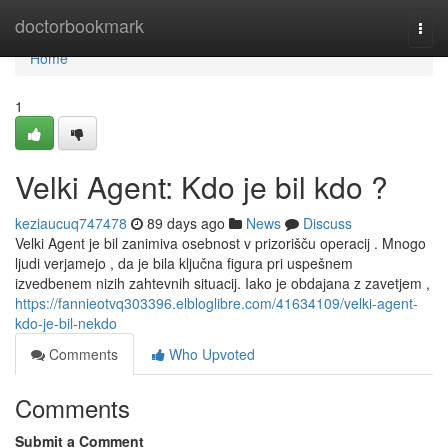
Home
doctorbookmark
Togg
navi
Home
1
Velki Agent: Kdo je bil kdo ?
keziaucuq747478
89 days ago
News
Discuss
Velki Agent je bil zanimiva osebnost v prizorišču operacij . Mnogo
ljudi verjamejo , da je bila ključna figura pri uspešnem
izvedbenem nizih zahtevnih situacij. Iako je obdajana z zavetjem ,
https://fannieotvq303396.elbloglibre.com/41634109/velki-agent-
kdo-je-bil-nekdo
Comments
Who Upvoted
Comments
Submit a Comment