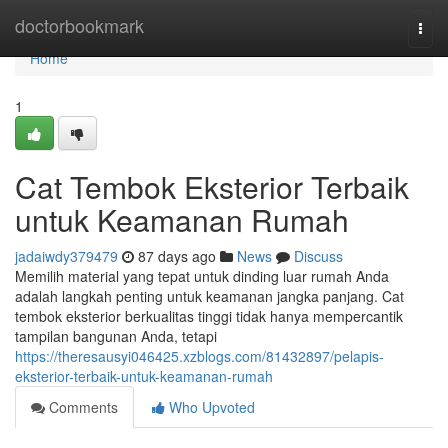
Home
doctorbookmark
Togg
navi
Home
1
Cat Tembok Eksterior Terbaik
untuk Keamanan Rumah
jadaiwdy379479
87 days ago
News
Discuss
Memilih material yang tepat untuk dinding luar rumah Anda
adalah langkah penting untuk keamanan jangka panjang. Cat
tembok eksterior berkualitas tinggi tidak hanya mempercantik
tampilan bangunan Anda, tetapi
https://theresausyi046425.xzblogs.com/81432897/pelapis-
eksterior-terbaik-untuk-keamanan-rumah
Comments
Who Upvoted