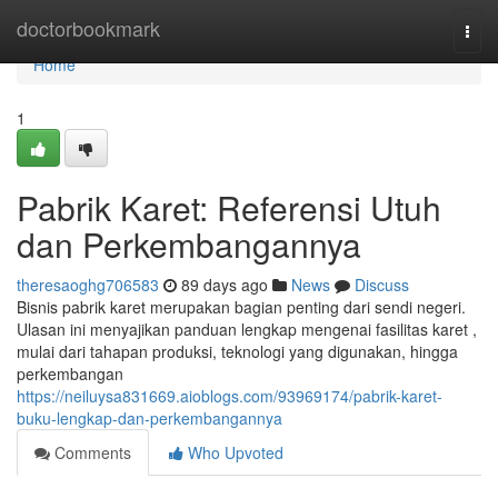
Home
doctorbookmark
Togg
navi
Home
1
Pabrik Karet: Referensi Utuh
dan Perkembangannya
theresaoghg706583
89 days ago
News
Discuss
Bisnis pabrik karet merupakan bagian penting dari sendi negeri.
Ulasan ini menyajikan panduan lengkap mengenai fasilitas karet ,
mulai dari tahapan produksi, teknologi yang digunakan, hingga
perkembangan
https://neiluysa831669.aioblogs.com/93969174/pabrik-karet-
buku-lengkap-dan-perkembangannya
Comments
Who Upvoted