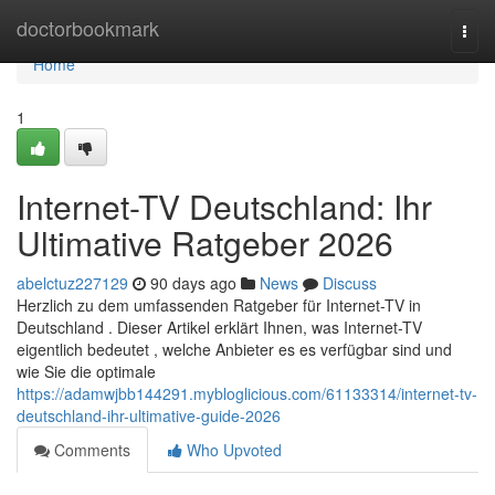
Home
doctorbookmark
Togg
navi
Home
1
Internet-TV Deutschland: Ihr
Ultimative Ratgeber 2026
abelctuz227129
90 days ago
News
Discuss
Herzlich zu dem umfassenden Ratgeber für Internet-TV in
Deutschland . Dieser Artikel erklärt Ihnen, was Internet-TV
eigentlich bedeutet , welche Anbieter es es verfügbar sind und
wie Sie die optimale
https://adamwjbb144291.mybloglicious.com/61133314/internet-tv-
deutschland-ihr-ultimative-guide-2026
Comments
Who Upvoted