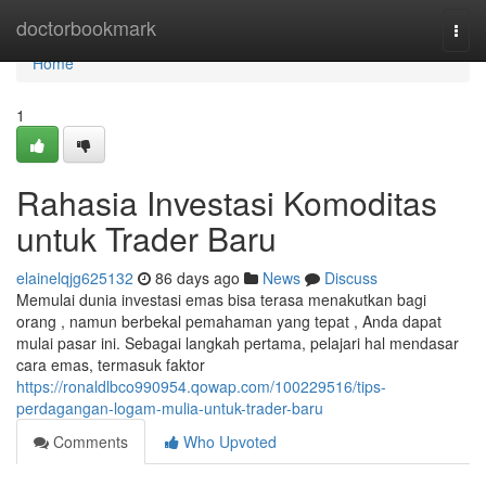
Home
doctorbookmark
Togg
navi
Home
1
Rahasia Investasi Komoditas
untuk Trader Baru
elainelqjg625132
86 days ago
News
Discuss
Memulai dunia investasi emas bisa terasa menakutkan bagi
orang , namun berbekal pemahaman yang tepat , Anda dapat
mulai pasar ini. Sebagai langkah pertama, pelajari hal mendasar
cara emas, termasuk faktor
https://ronaldlbco990954.qowap.com/100229516/tips-
perdagangan-logam-mulia-untuk-trader-baru
Comments
Who Upvoted