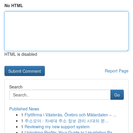
No HTML
HTML is disabled
Report Page
Search
Go
Published News
1
Flyttfirma i Västerås, Örebro och Mälardalen – ...
1
주소모아 : 차세대 주소 정보 관리 시대의 문...
1
Reviewing my new support system
1
Unlocking Profits: Your Guide to Liquidation Pa...