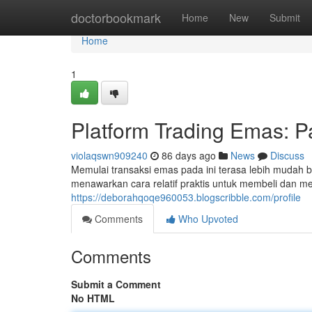
Home
doctorbookmark
Home
New
Submit
Home
1
Platform Trading Emas: P
violaqswn909240
86 days ago
News
Discuss
Memulai transaksi emas pada ini terasa lebih mudah b
menawarkan cara relatif praktis untuk membeli dan m
https://deborahqoqe960053.blogscribble.com/profile
Comments
Who Upvoted
Comments
Submit a Comment
No HTML