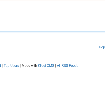
Rep
d
|
Top Users
| Made with
Kliqqi CMS
|
All RSS Feeds