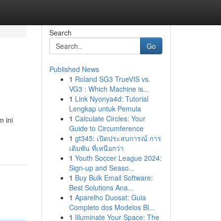
Search
Go
Published News
1
Roland SG3 TrueVIS vs.
u
VG3 : Which Machine is...
1
Link Nyonya4d: Tutorial
Lengkap untuk Pemula
1
Calculate Circles: Your
 ini
Guide to Circumference
1
gt345: เปิดประสบการณ์ การ
เดิมพัน ที่เหนือกว่า
1
Youth Soccer League 2024:
Sign-up and Seaso...
1
Buy Bulk Email Software:
Best Solutions Ana...
1
Aparelho Duosat: Guia
Completo dos Modelos Bl...
1
Illuminate Your Space: The