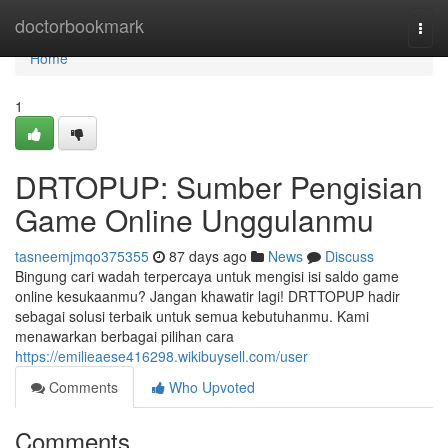
Home
doctorbookmark
Togg
navi
Home
1
DRTOPUP: Sumber Pengisian
Game Online Unggulanmu
tasneemjmqo375355
87 days ago
News
Discuss
Bingung cari wadah terpercaya untuk mengisi isi saldo game
online kesukaanmu? Jangan khawatir lagi! DRTTOPUP hadir
sebagai solusi terbaik untuk semua kebutuhanmu. Kami
menawarkan berbagai pilihan cara
https://emilieaese416298.wikibuysell.com/user
Comments
Who Upvoted
Comments